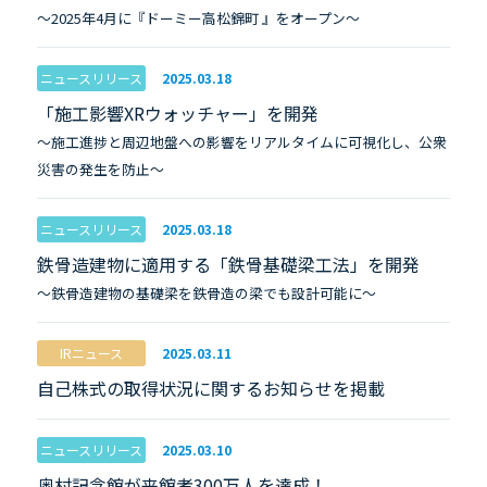
～2025年4月に『ドーミー高松錦町 』をオープン～
ニュースリリース
2025.03.18
「施工影響XRウォッチャー」を開発
～施工進捗と周辺地盤への影響をリアルタイムに可視化し、公衆
災害の発生を防止～
ニュースリリース
2025.03.18
鉄骨造建物に適用する「鉄骨基礎梁工法」を開発
～鉄骨造建物の基礎梁を鉄骨造の梁でも設計可能に～
IRニュース
2025.03.11
自己株式の取得状況に関するお知らせを掲載
ニュースリリース
2025.03.10
奥村記念館が来館者300万人を達成！