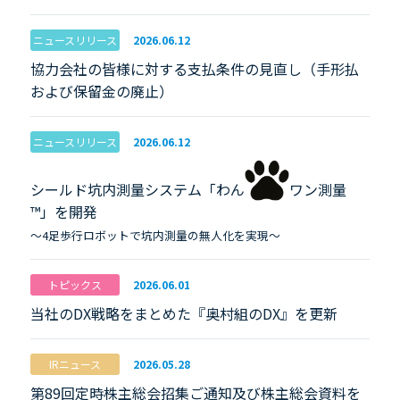
ニュースリリース
2026.06.12
協力会社の皆様に対する支払条件の見直し（手形払
および保留金の廃止）
ニュースリリース
2026.06.12
シールド坑内測量システム「わん
ワン測量
™」を開発
～4足歩行ロボットで坑内測量の無人化を実現～
トピックス
2026.06.01
当社のDX戦略をまとめた『奥村組のDX』を更新
IRニュース
2026.05.28
第89回定時株主総会招集ご通知及び株主総会資料を