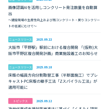
画像認識AIを活用しコンクリート発注数量を自動算
出
〜建設現場の生産性向上および残コンクリート・戻りコンクリー
トの低減にむけて～
ニュースリリース
2025.09.22
大阪市「平野駅」駅前における複合開発 「(仮称)大
阪市平野区複合開発計画」商業施設着工のお知らせ
ニュースリリース
2025.09.18
床版の幅員方向分割取替工事（半断面施工）でプレ
キャストPC床版の継手工法「Zスパイラル工法」が
適用可能に
トピックス
2025.09.12
次世代育成支援対策推進法に基づく「くるみん認定