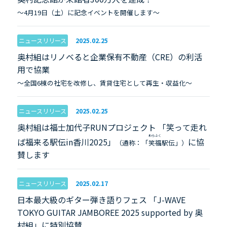
～4月19日（土）に記念イベントを開催します～
ニュースリリース
2025.02.25
奥村組はリノベると企業保有不動産（CRE）の利活
用で協業
～全国6棟の社宅を改修し、賃貸住宅として再生・収益化～
ニュースリリース
2025.02.25
奥村組は福士加代子RUNプロジェクト 「笑って走れ
わらふく
ば福来る駅伝in香川2025」
に協
（通称：「
笑福
駅伝」）
賛します
ニュースリリース
2025.02.17
日本最大級のギター弾き語りフェス 「J-WAVE
TOKYO GUITAR JAMBOREE 2025 supported by 奥
村組」に特別協賛