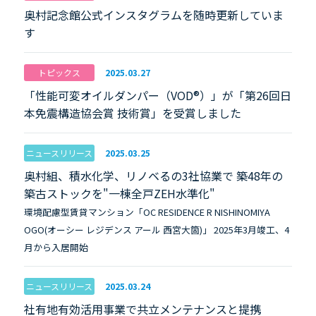
奥村記念館公式インスタグラムを随時更新していま
す
トピックス
2025.03.27
「性能可変オイルダンパー（VOD®）」が「第26回日
本免震構造協会賞 技術賞」を受賞しました
ニュースリリース
2025.03.25
奥村組、積水化学、リノベるの3社協業で 築48年の
築古ストックを"一棟全戸ZEH水準化"
環境配慮型賃貸マンション「OC RESIDENCE R NISHINOMIYA
OGO(オーシー レジデンス アール 西宮大箇)」 2025年3月竣工、4
月から入居開始
ニュースリリース
2025.03.24
社有地有効活用事業で共立メンテナンスと提携