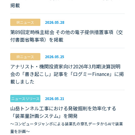
掲載
IRニュース
2026.05.28
第89回定時株主総会 その他の電子提供措置事項（交
付書面省略事項）を掲載
IRニュース
2026.05.25
アナリスト・機関投資家向け2026年3月期決算説明
会の「書き起こし」記事を「ログミーFinance」に掲
載しました
ニュースリリース
2026.05.21
山岳トンネル工事における発破掘削を効率化する
「装薬量計画システム」を開発
～コンピュータジャンボによる装薬孔の穿孔データからAIで装薬
量を計画～