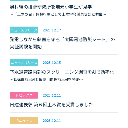
奥村組の技術研究所を地元小学生が見学
～「土木の日」協賛行事として土木学会関東支部と共催～
ニュースリリース
2025.12.17
発電しながら斜面を守る「太陽電池防災シート」の
実証試験を開始
ニュースリリース
2025.12.15
下水道管路内部のスクリーニング調査をAIで効率化
～管構造抽出AIと損傷可能性抽出AIを開発～
トピックス
2025.12.11
日建連表彰 第６回土木賞を受賞しました
IRニュース
2025.12.11