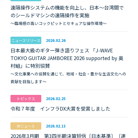
遠隔操作システムの機能を向上し、日本～台湾間で
のシールドマシンの遠隔操作を実施
～臨場感の高いコックピットとセキュアな操作環境～
ニュースリリース
2026.02.26
日本最大級のギター弾き語りフェス 「J-WAVE
TOKYO GUITAR JAMBOREE 2026 supported by 奥
村組」に特別協賛
～文化事業への協賛を通じて、地域・社会・豊かな生活文化への
貢献を目指します～
トピックス
2026.02.25
令和７年度 インフラDX大賞を受賞しました
IRニュース
2026.02.13
2026年3月期 第3四半期決算短信〔日本基準〕（連