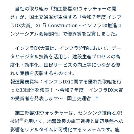
当社の取り組み「施工影響
XR
ウォッチャーの開
発」が、国土交通省が主催する「令和７年度 インフ
ラ
DX
大賞」の「
i-Construction
・インフラ
DX
推進コ
ンソーシアム会員部門」で優秀賞を受賞しました。
インフラ
DX
大賞は、インフラ分野において、デー
タとデジタル技術を活用し、建設生産プロセスの高
度化・効率化、国民サービスの向上等につながる優
れた実績を表彰するものです。
報道発表資料：インフラDXに関する優れた取組を行
った33団体を発表！ ～令和７年度 インフラDX大賞
の受賞者を発表します～ - 国土交通省
施工影響
XR
ウォッチャーは、センシング技術と
XR
※
技術
を用いて、地盤改良の施工進捗と周辺地盤への
影響をリアルタイムに可視化するシステムです。施