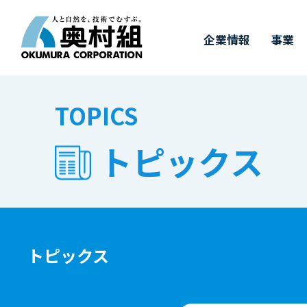
企業情報
事業
COMPANY
BUSINESS
WORKS
TECHNOLOGY
IR
SUSTAINABILITY
RECRUIT
TOPICS
IR情報
施工実績
採用情報
企業情報
事業
奥村組の技術
サステナビリ
トピックス
奥村組の
有
トップメッセージ
事業紹介
施工実績
土木技術
決算情報
新卒採用
経
建
価
キ
サステナビリティについて
四
ダ
中期経営計画
財務ハイライト（連結）
3つの取り組み
事
株
&
トピックス
T
受賞実績
株式に関するお手続き
GRIスタンダード対照表
株
気