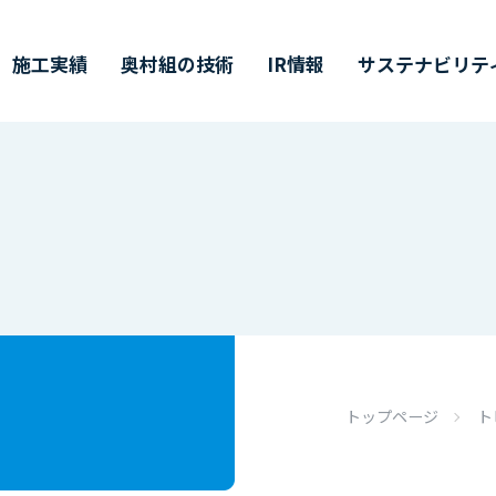
施工実績
奥村組の技術
IR情報
サステナビリテ
ティ
価証券報告書・
営理念・企業行動規範
築技術
値創造プロセス
ャリア採用
会社概要
環境技術
その他開示情報
ESG/SDGsについて
インターンシップ
半期（半期）報告書
イバーシティ・エクイティ
業所一覧
主総会
CMギャラリー
株主通信
DX戦略
インクルージョン
CFDの枠組みに基づく
単元未満株式の
トップページ
ト
価情報リンク
候関連の情報開示
買取請求について