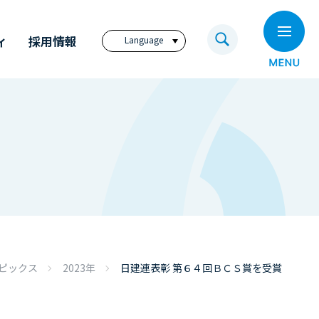
ィ
採用情報
Language
日本語
English
繁體中文
ビジョン
奥村組技術研究所
電子公告
奥村組のイノベーション
福利厚生サイト
アニュアル・レポート
奥村組の歩み
コーポレートレポート
（英文）
ディスクロージャー
ピックス
2023年
日建連表彰 第６４回ＢＣＳ賞を受賞
ポリシー