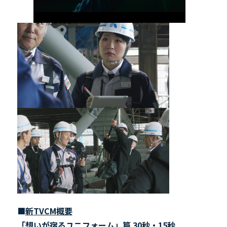
■
新
TVCM
概要
「想いが宿るユニフォーム」篇
30
秒・
15
秒