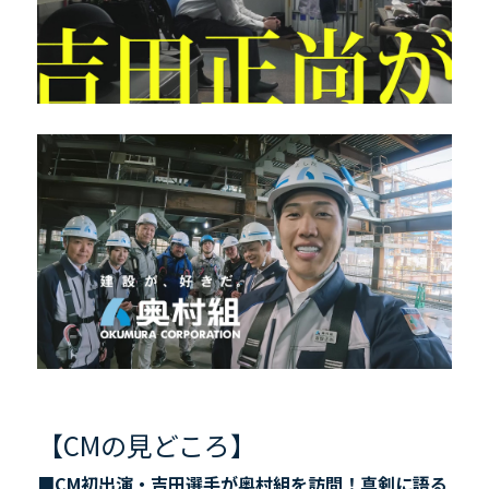
【CMの見どころ】
■
CM
初出演・吉田選手が奥村組を訪問！真剣に語る