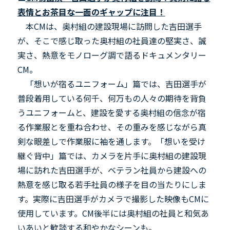
表情とお茶目な一面のギャップに注目！
本CMは、奥村組の建設現場に訪問した吉田選手
が、そこで感じ取った奥村組の社員達の堅実さ、誠
実さ、熱意をモノローグ調で語るドキュメンタリー
CM。
「想いが宿るユニフォーム」篇では、吉田選手が
普段着用している何千、何万もの人々の期待を背負
うユニフォームと、建設を愛する奥村組の信念が宿
る作業服とを重ね合わせ、その重みを感じながら真
剣な眼差しで作業服に袖を通します。「想いを受け
継ぐ背中」篇では、カメラを片手に奥村組の建設現
場に訪れた吉田選手が、ベテラン社員から建設への
熱意を感じ取る若手社員の様子を目の当たりにしま
す。実際に吉田選手がカメラで撮影した映像もCMに
使用しています。CM後半には奥村組の社員と和気あ
いあいと歓談する和やかなシーンも。