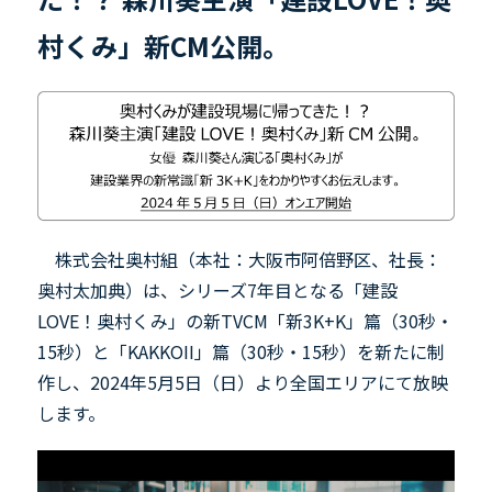
村くみ」新CM公開。
株式会社奥村組（本社：大阪市阿倍野区、社長：
奥村太加典）は、シリーズ
7
年目となる「建設
LOVE
！奥村くみ」の新
TVCM
「新
3K+K
」篇（
30
秒・
15
秒）と「
KAKKOII
」篇（
30
秒・
15
秒）を新たに制
作し、
2024
年
5
月
5
日（日）より全国エリアにて放映
します。