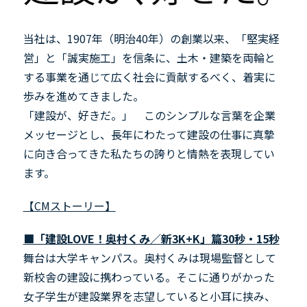
当社は、
1907
年（明治
40
年）の創業以来、「堅実経
営」と「誠実施工」を信条に、土木・建築を両輪と
する事業を通じて広く社会に貢献するべく、着実に
歩みを進めてきました。
「建設が、好きだ。」 このシンプルな言葉を企業
メッセージとし、長年にわたって建設の仕事に真摯
に向き合ってきた私たちの誇りと情熱を表現してい
ます。
【
CM
ストーリー】
■「建設
LOVE
！奥村くみ／新
3K+K
」篇
30
秒・
15
秒
舞台は大学キャンパス。奥村くみは現場監督として
新校舎の建設に携わっている。そこに通りがかった
女子学生が建設業界を志望していると小耳に挟み、