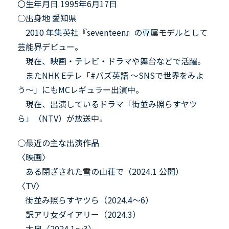
〇生年月日 1995年6月17日
○出身地 愛知県
2010 年集英社『seventeen』の専属モデルとして
芸能界デビュー。
現在、映画・テレビ・ドラマや舞台などで活躍。
またNHK Eテレ「#バズ英語 〜SNSで世界をみよ
う〜」にもMCレギュラー出演中。
現在、出演しているドラマ「街並み照らすヤツ
ら」（NTV）が放送中。
○最近の主な出演作品
〈映画〉
ある閉ざされた雪の山荘で（2024.1 公開）
〈TV〉
街並み照らすヤツら（2024.4～6）
訳アリ女ダイアリー（2024.3）
大奥（2024.1～3）