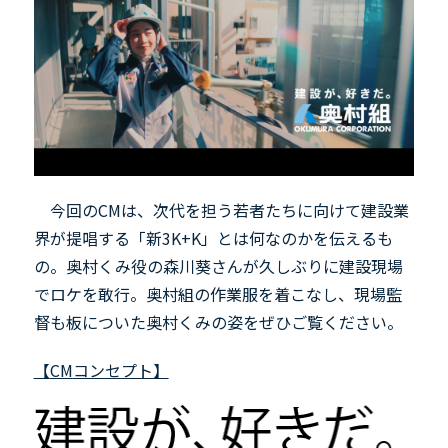
今回の
CM
は、次代を担う若者たちに向けて建設業
界が提唱する「新
3K+K
」とは何なのかを伝えるも
の。奥村くみ役の森川葵さんが久しぶりに建設現場
でロケを敢行。奥村組の作業服を着こなし、現場監
督も板についた奥村くみの姿をぜひご覧ください。
【
CM
コンセプト】