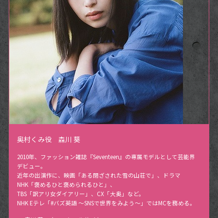
奥村くみ役 森川 葵
2010年、ファッション雑誌『Seventeen』の専属モデルとして芸能界
デビュー。
近年の出演作に、映画「ある閉ざされた雪の山荘で」、ドラマ
NHK「褒めるひと褒められるひと」、
TBS「訳アリ女ダイアリー」、CX「大奥」など。
NHK Eテレ「#バズ英語 ～SNSで世界をみよう～」ではMCを務める。