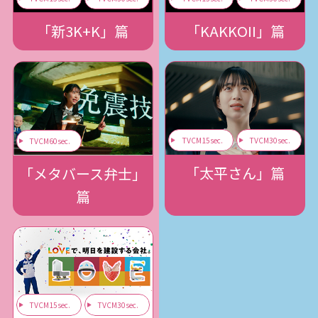
「新3K+K」篇
「KAKKOII」篇
TVCM15sec.
TVCM30sec.
TVCM60sec.
「太平さん」篇
「メタバース弁士」
篇
TVCM15sec.
TVCM30sec.