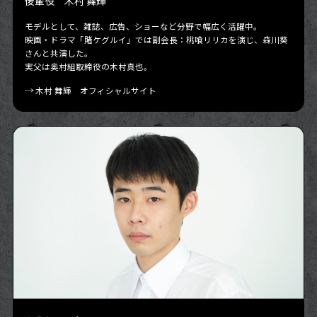
後輩役 木村 舞輝
モデルとして、雑誌、広告、ショーなど分野で幅広く活躍中。
映画・ドラマ「賭ケグルイ」では副会長：桃喰リリカを演じ、森川葵
さんと共演した。
実父は奥村組取締役の木村真也。
木村 舞輝 オフィシャルサイト