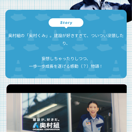
奥村組の「奥村くみ」。建設が好きすぎて、ついつい没頭した
り、
妄想しちゃったりしつつ、
一歩一歩成長を遂げる感動（？）物語！