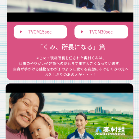
TVCM15sec.
TVCM30sec.
「くみ、所長になる」篇
はじめて現場所長を任された奥村くみは、
仕事のやりがいや建設への愛もますます大きくなっています。
自身が手がける建物をわが子のように愛でる妄想にふけるくみの元へ
お久しぶりのあの人が・・・！