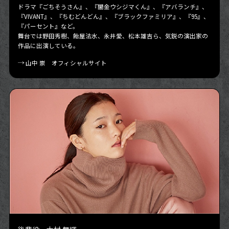
ドラマ『ごちそうさん』、『闇金ウシジマくん』、『アバランチ』、
『VIVANT』、『ちむどんどん』、『ブラックファミリア』、『95』、
『パーセント』など。
舞台では野田秀樹、飴屋法水、永井愛、松本雄吉ら、気鋭の演出家の
作品に出演している。
山中 崇 オフィシャルサイト