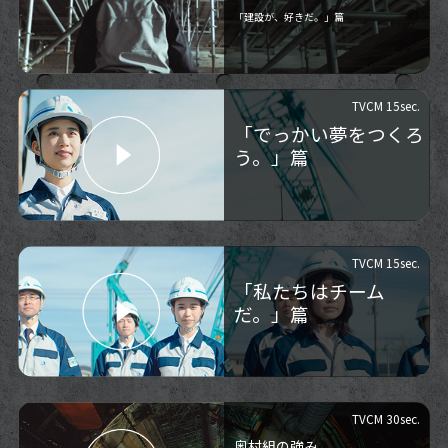
「建設が、好きだ。」篇
TVCM 15sec.
「でっかい夢をつくろ
う。」篇
TVCM 15sec.
「私たちはチーム
だ。」篇
TVCM 30sec.
奥村組の強み