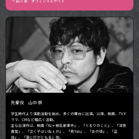
森川 葵 オフィシャルサイト
先輩役 山中 崇
学生時代より演劇活動を始め、多くの舞台に出演。以降、映画、TVド
ラマ、CMなど幅広く活動。
主な出演作は、映画『松ヶ根乱射事件』、『ぐるりのこと』、『深夜
食堂』、『泣く子はいねぇが』、『燕Yan』、『あの頃』、『正
体』、『港に灯がともる』他。