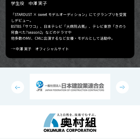
学生役 中澤 実子
「STARDUST × sweet モデルオーディション」にてグランプリを受賞
しデビュー。
BSTBS「サワコ」、日本テレビ「大病院占拠」、テレビ東京「きのう
何食べた?season2」などのドラマや
他多数のMV、CMに出演するなど女優・モデルとして活動中。
中澤 実子 オフィシャルサイト