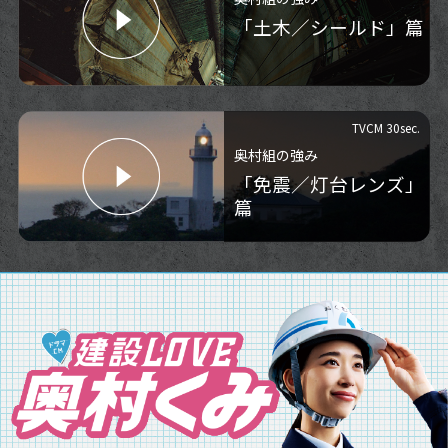
「土木／シールド」篇
TVCM 30sec.
奥村組の強み
「免震／灯台レンズ」
篇