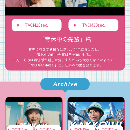
TVCM15sec.
TVCM30sec.
「育休中の先輩」篇
育児に専念する日々は新しい発見だらけだと、
育休中の山中先輩は目を輝かせる。
一方、くみは責任感が増した分、やりがいも大きくなったようで、
「やりがいMAX！」と、仕事への愛を語ります。
TVCM15sec.
TVCM30sec.
TVCM15sec.
TVCM30sec.