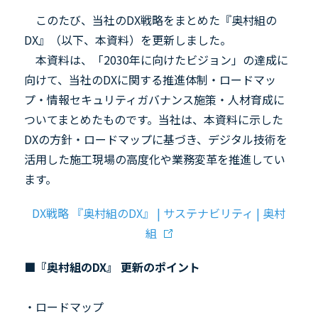
このたび、当社の
DX
戦略をまとめた『奥村組の
DX
』（以下、本資料）を更新しました。
本資料は、「
2030
年に向けたビジョン」の達成に
向けて、当社の
DX
に関する推進体制・ロードマッ
プ・情報セキュリティガバナンス施策・人材育成に
ついてまとめたものです。当社は、本資料に示した
DX
の方針・ロードマップに基づき、デジタル技術を
活用した施工現場の高度化や業務変革を推進してい
ます。
DX戦略 『奥村組のDX』 | サステナビリティ | 奥村
組
■
『奥村組の
DX
』 更新のポイント
・ロードマップ