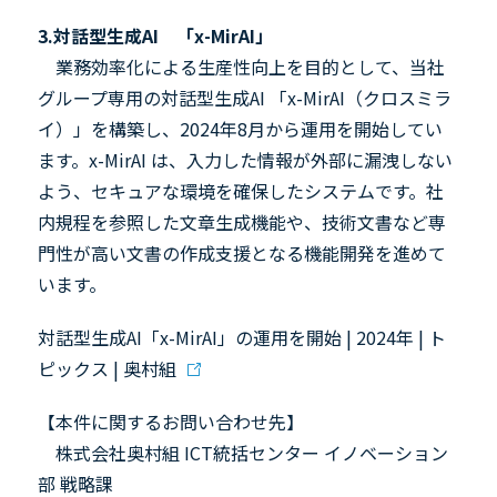
3.対話型生成
AI
「
x-MirAI
」
業務効率化による生産性向上を目的として、当社
グループ専用の対話型生成
AI
「
x-MirAI
（クロスミラ
イ）」を構築し、
2024
年
8
月から運用を開始してい
ます。
x-MirAI
は、入力した情報が外部に漏洩しない
よう、セキュアな環境を確保したシステムです。社
内規程を参照した文章生成機能や、技術文書など専
門性が高い文書の作成支援となる機能開発を進めて
います。
対話型生成AI「x-MirAI」の運用を開始 | 2024年 | ト
ピックス | 奥村組
【本件に関するお問い合わせ先】
株式会社奥村組
ICT
統括センター イノベーション
部 戦略課