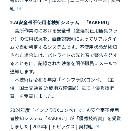
組
2.AI
安全帯不使用者検知システム 「
KAKERU
」
高所作業時における安全帯（墜落制止用器具フッ
ク）の使用状況を、画像認識
AI
によってリアルタイ
ムで自動判定するシステムです。不使用状態が検知
された場合には、パトライトの光と音で警告を発す
るとともに、記録された映像を関係職員にメールで
通知します。
本技術は令和６年度『インフラ
DX
コンペ』（主
催：国土交通省 近畿地方整備局）にて「優秀技術
賞」を受賞しました。
2024年度「インフラDXコンペ」で、AI安全帯不使用
者検知システム「KAKERU」が「優秀技術賞」を受賞
しました | 2024年 | トピックス | 奥村組