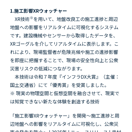
1.
施工影響
XR
ウォッチャー
※
XR技術
を用いて、地盤改良工の施工進捗と周辺
地盤への影響をリアルタイムに可視化するシステム
です。建設機械やセンサーから取得したデータを、
XR
ゴーグルを介してリアルタイムに表示します。こ
れにより、現場監督者が危険兆候や施工の進捗影響
を即座に把握することで、現場の安全性向上と公衆
災害リスクの低減につながります。
本技術は令和７年度『インフラ
DX
大賞』（主催：
国土交通省）にて「優秀賞」を受賞しました。
※ 現実の物理空間と仮想空間を融合させて、現実で
は知覚できない新たな体験を創造する技術
「施工影響XRウォッチャー」を開発～施工進捗と周
辺地盤への影響をリアルタイムに可視化し、公衆災
害の発生を防止～ | 2025年 | ニュースリリース | 奥村