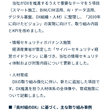
当社が
DX
を推進するうえで重要なテーマを５項目
（スマート施工、
BIM
/CIM
活用、
AI
・データ活用、
デジタル基盤、
DX
組織・人材）に整理し、「
2030
年
に向けたビジョン」の実現に向けて、取り組み内容
と
KPI
を改めました。
・情報セキュリティガバナンス施策
経済産業省が策定した「サイバーセキュリティ経
営ガイドライン」に基づき、当社の情報セキュリテ
ィ体制および対策内容について更新しました。
・人材育成
DX
の取り組み強化に伴い、新たに追加した項目で
す。
DX
推進を担う人材体系の全体像や、育成施策に
ついて記載しました。
■
『奥村組の
DX
』に基づく、主な取り組み事例