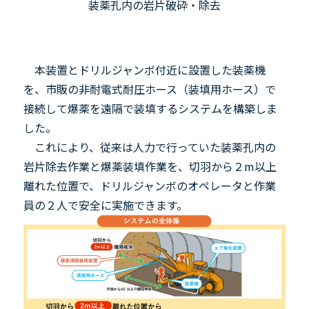
装薬孔内の岩片破砕・除去
本装置とドリルジャンボ付近に設置した装薬機
を、市販の非耐電式耐圧ホース（装填用ホース）で
接続して爆薬を遠隔で装填するシステムを構築しま
した。
これにより、従来は人力で行っていた装薬孔内の
岩片除去作業と爆薬装填作業を、切羽から２
m
以上
離れた位置で、ドリルジャンボのオペレータと作業
員の２人で安全に実施できます。