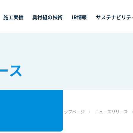
施工実績
奥村組の技術
IR情報
サステナビリテ
ティ
ース
価証券報告書・
営理念・企業行動規範
築技術
値創造プロセス
ャリア採用
会社概要
環境技術
その他開示情報
ESG/SDGsについて
インターンシップ
半期（半期）報告書
イバーシティ・エクイティ
業所一覧
主総会
CMギャラリー
株主通信
DX戦略
インクルージョン
CFDの枠組みに基づく
単元未満株式の
トップページ
ニュースリリース
価情報リンク
候関連の情報開示
買取請求について