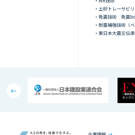
・
MR
技術
・土砂トレーサビ
・免震技術
免震bo
・耐震補強技術（
・東日本大震災伝
企業情報