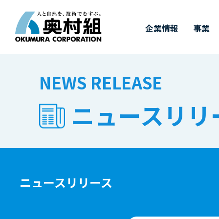
企業情報
事業
COMPANY
BUSINESS
WORKS
TECHNOLOGY
IR
SUSTAINABILITY
RECRUIT
NEWS RELEASE
IR情報
施工実績
採用情報
企業情報
事業
奥村組の技術
サステナビリ
ニュースリリ
奥村組の
有
トップメッセージ
事業紹介
施工実績
土木技術
決算情報
新卒採用
経
建
価
キ
サステナビリティについて
四
ダ
中期経営計画
財務ハイライト（連結）
3つの取り組み
事
株
&
ニュースリリース
T
受賞実績
株式に関するお手続き
GRIスタンダード対照表
株
気