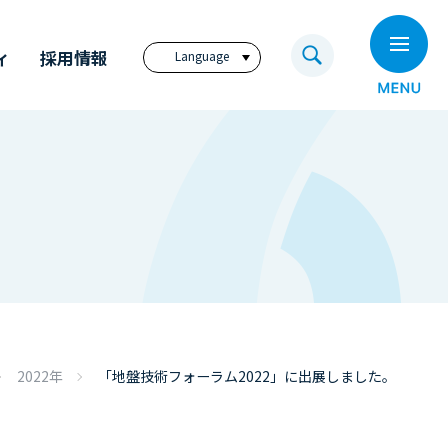
ィ
採用情報
Language
日本語
English
繁體中文
ビジョン
奥村組技術研究所
電子公告
奥村組のイノベーション
福利厚生サイト
アニュアル・レポート
奥村組の歩み
コーポレートレポート
（英文）
ディスクロージャー
2022年
「地盤技術フォーラム2022」に出展しました。
ポリシー