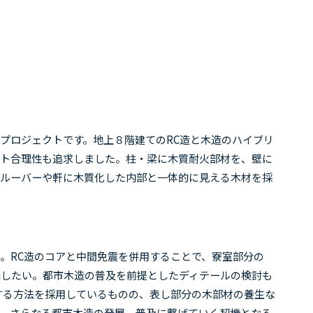
プロジェクトです。地上８階建ての
RC
造と木造のハイブリ
スト合理性も追求しました。柱・梁に木質耐火部材を、壁に
部ルーバーや軒に木質化した内部と一体的に見える木材を採
。
RC
造のコアと中間免震を併用することで、寮室部分の
価したい。都市木造の普及を前提としたディテールの検討も
する方法を採用しているものの、表し部分の木部材の養生な
、さらなる都市木造の発展、普及に繋げていく契機となる