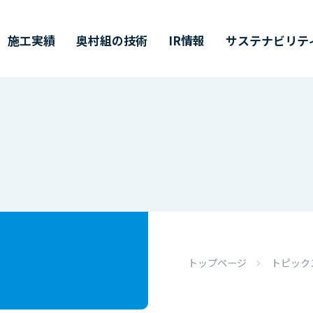
施工実績
奥村組の技術
IR情報
サステナビリテ
ティ
価証券報告書・
営理念・企業行動規範
築技術
値創造プロセス
ャリア採用
会社概要
環境技術
その他開示情報
ESG/SDGsについて
インターンシップ
半期（半期）報告書
イバーシティ・エクイティ
業所一覧
主総会
CMギャラリー
株主通信
DX戦略
インクルージョン
CFDの枠組みに基づく
単元未満株式の
トップページ
トピック
価情報リンク
候関連の情報開示
買取請求について