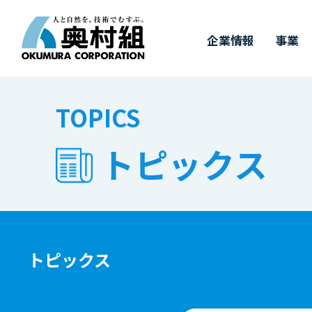
企業情報
事業
COMPANY
BUSINESS
WORKS
TECHNOLOGY
IR
SUSTAINABILITY
RECRUIT
TOPICS
IR情報
施工実績
採用情報
企業情報
事業
奥村組の技術
サステナビリ
トピックス
奥村組の
有
トップメッセージ
事業紹介
施工実績
土木技術
決算情報
新卒採用
経
建
価
キ
サステナビリティについて
四
ダ
中期経営計画
財務ハイライト（連結）
3つの取り組み
事
株
&
トピックス
T
受賞実績
株式に関するお手続き
GRIスタンダード対照表
株
気