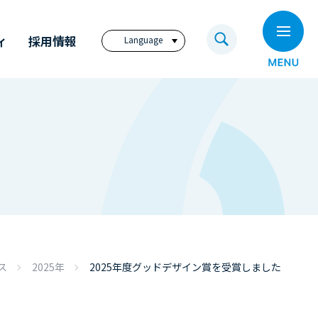
ィ
採用情報
Language
日本語
English
繁體中文
ビジョン
奥村組技術研究所
電子公告
奥村組のイノベーション
福利厚生サイト
アニュアル・レポート
奥村組の歩み
コーポレートレポート
（英文）
ディスクロージャー
ス
2025年
2025年度グッドデザイン賞を受賞しました
ポリシー