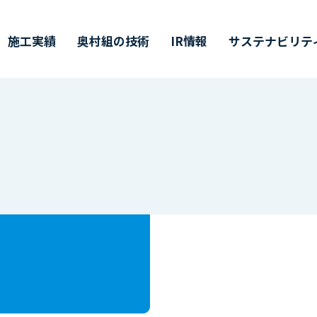
施工実績
奥村組の技術
IR情報
サステナビリテ
ティ
価証券報告書・
営理念・企業行動規範
築技術
値創造プロセス
ャリア採用
会社概要
環境技術
その他開示情報
ESG/SDGsについて
インターンシップ
半期（半期）報告書
イバーシティ・エクイティ
業所一覧
主総会
CMギャラリー
株主通信
DX戦略
インクルージョン
CFDの枠組みに基づく
単元未満株式の
価情報リンク
候関連の情報開示
買取請求について