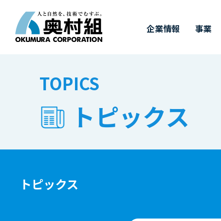
企業情報
事業
COMPANY
BUSINESS
WORKS
TECHNOLOGY
IR
SUSTAINABILITY
RECRUIT
TOPICS
IR情報
施工実績
採用情報
企業情報
事業
奥村組の技術
サステナビリ
トピックス
奥村組の
有
トップメッセージ
事業紹介
施工実績
土木技術
決算情報
新卒採用
経
建
価
キ
サステナビリティについて
四
ダ
中期経営計画
財務ハイライト（連結）
3つの取り組み
事
株
&
トピックス
T
受賞実績
株式に関するお手続き
GRIスタンダード対照表
株
気