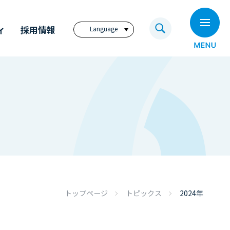
ィ
採用情報
Language
日本語
English
繁體中文
ビジョン
奥村組技術研究所
電子公告
奥村組のイノベーション
福利厚生サイト
アニュアル・レポート
奥村組の歩み
コーポレートレポート
（英文）
ディスクロージャー
トップページ
トピックス
2024年
ポリシー