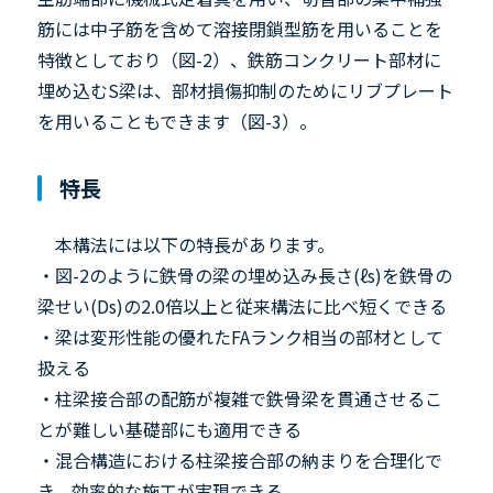
筋には中子筋を含めて溶接閉鎖型筋を用いることを
特徴としており（図-2）、鉄筋コンクリート部材に
埋め込むS梁は、部材損傷抑制のためにリブプレート
を用いることもできます（図-3）。
特長
本構法には以下の特長があります。
・図-2のように鉄骨の梁の埋め込み長さ(ℓs)を鉄骨の
梁せい(Ds)の2.0倍以上と従来構法に比べ短くできる
・梁は変形性能の優れたFAランク相当の部材として
扱える
・柱梁接合部の配筋が複雑で鉄骨梁を貫通させるこ
とが難しい基礎部にも適用できる
・混合構造における柱梁接合部の納まりを合理化で
き、効率的な施工が実現できる