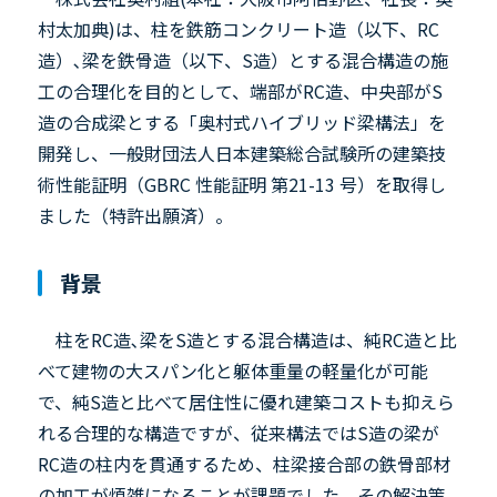
村太加典)は、柱を鉄筋コンクリート造（以下、RC
造）､梁を鉄骨造（以下、S造）とする混合構造の施
工の合理化を目的として、端部がRC造、中央部がS
造の合成梁とする「奥村式ハイブリッド梁構法」を
開発し、一般財団法人日本建築総合試験所の建築技
術性能証明（GBRC 性能証明 第21-13 号）を取得し
ました（特許出願済）。
背景
柱をRC造､梁をS造とする混合構造は、純RC造と比
べて建物の大スパン化と躯体重量の軽量化が可能
で、純S造と比べて居住性に優れ建築コストも抑えら
れる合理的な構造ですが、従来構法ではS造の梁が
RC造の柱内を貫通するため、柱梁接合部の鉄骨部材
の加工が煩雑になることが課題でした。その解決策