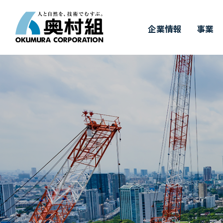
企業情報
事業
COMPANY
BUSINESS
WORKS
TECHNOLOGY
IR
SUSTAINABILITY
RECRUIT
IR情報
施工実績
採用情報
企業情報
事業
奥村組の技術
サステナビリ
奥村組の
有
トップメッセージ
事業紹介
施工実績
土木技術
決算情報
新卒採用
経
建
価
キ
サステナビリティについて
四
ダ
中期経営計画
財務ハイライト（連結）
3つの取り組み
事
株
&
T
受賞実績
株式に関するお手続き
GRIスタンダード対照表
株
気