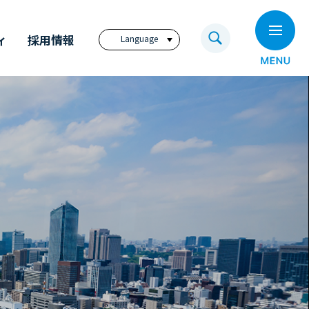
ィ
採用情報
Language
日本語
English
繁體中文
ビジョン
奥村組技術研究所
電子公告
奥村組のイノベーション
福利厚生サイト
アニュアル・レポート
奥村組の歩み
コーポレートレポート
（英文）
ディスクロージャー
ポリシー