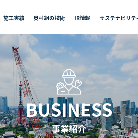
施工実績
奥村組の技術
IR情報
サステナビリテ
ティ
価証券報告書・
営理念・企業行動規範
築技術
値創造プロセス
ャリア採用
会社概要
環境技術
その他開示情報
ESG/SDGsについて
インターンシップ
半期（半期）報告書
イバーシティ・エクイティ
業所一覧
主総会
CMギャラリー
株主通信
DX戦略
BUSINESS
インクルージョン
CFDの枠組みに基づく
単元未満株式の
価情報リンク
候関連の情報開示
買取請求について
事業紹介