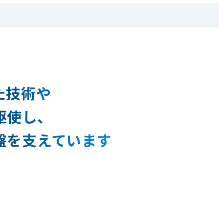
た技術や
駆使し、
盤を支えています