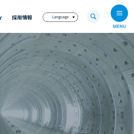
ィ
採用情報
Language
日本語
English
繁體中文
ビジョン
奥村組技術研究所
電子公告
奥村組のイノベーション
福利厚生サイト
アニュアル・レポート
奥村組の歩み
コーポレートレポート
（英文）
ディスクロージャー
ポリシー