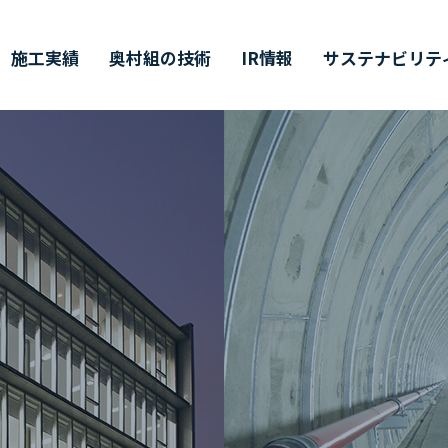
施工実績
奥村組の技術
IR情報
サステナビリテ
ティ
価証券報告書・
営理念・企業行動規範
築技術
値創造プロセス
ャリア採用
会社概要
環境技術
その他開示情報
ESG/SDGsについて
インターンシップ
半期（半期）報告書
イバーシティ・エクイティ
業所一覧
主総会
CMギャラリー
株主通信
DX戦略
インクルージョン
CFDの枠組みに基づく
単元未満株式の
価情報リンク
候関連の情報開示
買取請求について