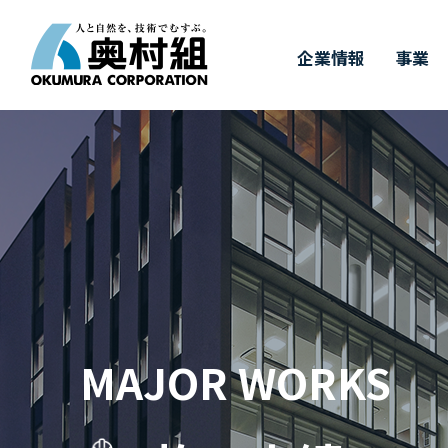
企業情報
事業
COMPANY
BUSINESS
WORKS
TECHNOLOGY
IR
SUSTAINABILITY
RECRUIT
IR情報
施工実績
採用情報
企業情報
事業
奥村組の技術
サステナビリ
奥村組の
有
トップメッセージ
事業紹介
施工実績
土木技術
決算情報
新卒採用
経
建
価
キ
サステナビリティについて
四
ダ
中期経営計画
財務ハイライト（連結）
3つの取り組み
事
株
&
MAJOR WORKS
T
受賞実績
株式に関するお手続き
GRIスタンダード対照表
株
気