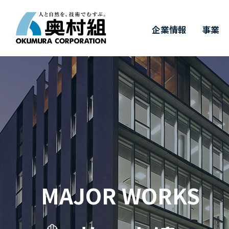
企業情報
事業
COMPANY
BUSINESS
WORKS
TECHNOLOGY
IR
SUSTAINABILITY
RECRUIT
IR情報
施工実績
採用情報
企業情報
事業
奥村組の技術
サステナビリ
奥村組の
有
トップメッセージ
事業紹介
施工実績
土木技術
決算情報
新卒採用
経
建
価
キ
サステナビリティについて
四
ダ
中期経営計画
財務ハイライト（連結）
3つの取り組み
事
株
&
MAJOR WORKS
T
受賞実績
株式に関するお手続き
GRIスタンダード対照表
株
気