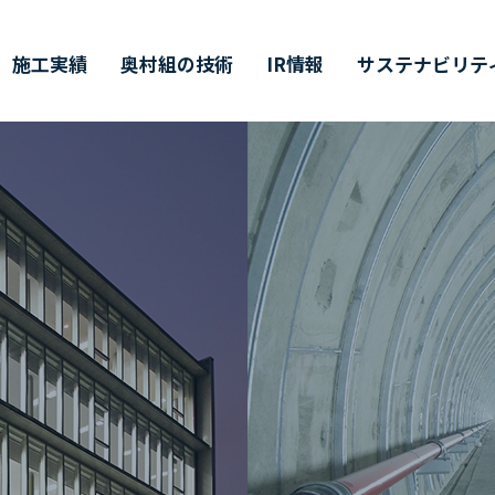
施工実績
奥村組の技術
IR情報
サステナビリテ
ティ
価証券報告書・
営理念・企業行動規範
築技術
値創造プロセス
ャリア採用
会社概要
環境技術
その他開示情報
ESG/SDGsについて
インターンシップ
半期（半期）報告書
イバーシティ・エクイティ
業所一覧
主総会
CMギャラリー
株主通信
DX戦略
インクルージョン
CFDの枠組みに基づく
単元未満株式の
価情報リンク
候関連の情報開示
買取請求について