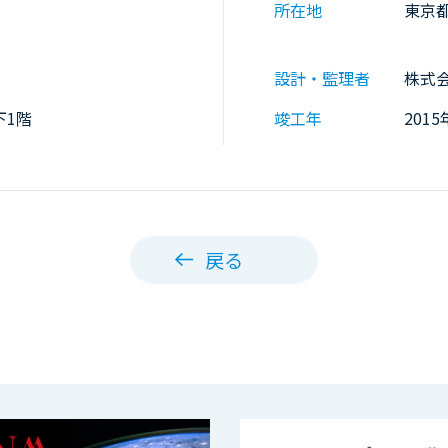
所在地
東京
設計・監理者
株式
下1階
竣工年
2015
戻る