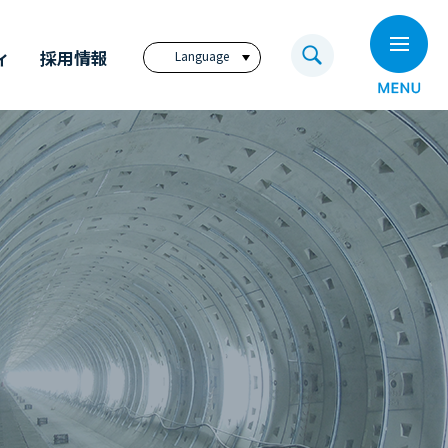
ィ
採用情報
Language
日本語
English
繁體中文
ビジョン
奥村組技術研究所
電子公告
奥村組のイノベーション
福利厚生サイト
アニュアル・レポート
奥村組の歩み
コーポレートレポート
（英文）
ディスクロージャー
ポリシー