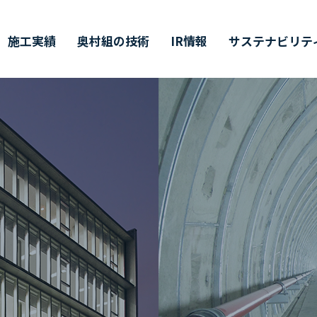
施工実績
奥村組の技術
IR情報
サステナビリテ
ティ
価証券報告書・
営理念・企業行動規範
築技術
値創造プロセス
ャリア採用
会社概要
環境技術
その他開示情報
ESG/SDGsについて
インターンシップ
半期（半期）報告書
イバーシティ・エクイティ
業所一覧
主総会
CMギャラリー
株主通信
DX戦略
インクルージョン
CFDの枠組みに基づく
単元未満株式の
価情報リンク
候関連の情報開示
買取請求について