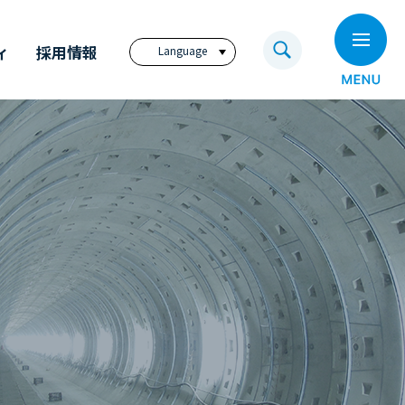
ィ
採用情報
Language
日本語
English
繁體中文
ビジョン
奥村組技術研究所
電子公告
奥村組のイノベーション
福利厚生サイト
アニュアル・レポート
奥村組の歩み
コーポレートレポート
（英文）
ディスクロージャー
ポリシー