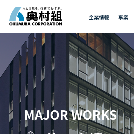
企業情報
事業
COMPANY
BUSINESS
WORKS
TECHNOLOGY
IR
SUSTAINABILITY
RECRUIT
IR情報
施工実績
採用情報
企業情報
事業
奥村組の技術
サステナビリ
奥村組の
有
トップメッセージ
事業紹介
施工実績
土木技術
決算情報
新卒採用
経
建
価
キ
サステナビリティについて
四
ダ
中期経営計画
財務ハイライト（連結）
3つの取り組み
事
株
&
MAJOR WORKS
T
受賞実績
株式に関するお手続き
GRIスタンダード対照表
株
気