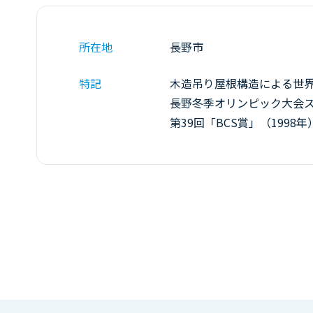
所在地
長野市
特記
木造吊り屋根構造による世
長野冬季オリンピック大会ス
第39回「BCS賞」（199