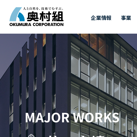
企業情報
事業
COMPANY
BUSINESS
WORKS
TECHNOLOGY
IR
SUSTAINABILITY
RECRUIT
IR情報
施工実績
採用情報
企業情報
事業
奥村組の技術
サステナビリ
奥村組の
有
トップメッセージ
事業紹介
施工実績
土木技術
決算情報
新卒採用
経
建
価
キ
サステナビリティについて
四
ダ
中期経営計画
財務ハイライト（連結）
3つの取り組み
事
株
&
MAJOR WORKS
T
受賞実績
株式に関するお手続き
GRIスタンダード対照表
株
気