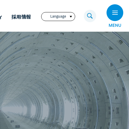
ィ
採用情報
Language
日本語
English
繁體中文
ビジョン
奥村組技術研究所
電子公告
奥村組のイノベーション
福利厚生サイト
アニュアル・レポート
奥村組の歩み
コーポレートレポート
（英文）
ディスクロージャー
ポリシー