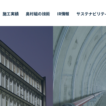
施工実績
奥村組の技術
IR情報
サステナビリテ
ティ
価証券報告書・
営理念・企業行動規範
築技術
値創造プロセス
ャリア採用
会社概要
環境技術
その他開示情報
ESG/SDGsについて
インターンシップ
半期（半期）報告書
イバーシティ・エクイティ
業所一覧
主総会
CMギャラリー
株主通信
DX戦略
インクルージョン
CFDの枠組みに基づく
単元未満株式の
価情報リンク
候関連の情報開示
買取請求について