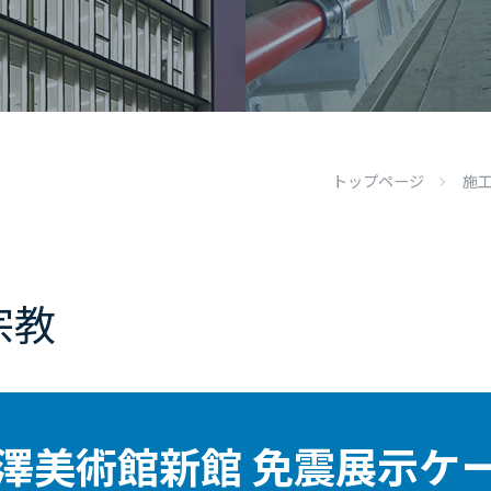
トップページ
施
宗教
澤美術館新館 免震展示ケ