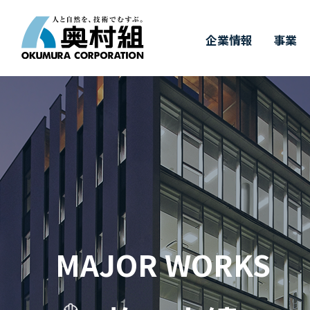
企業情報
事業
COMPANY
BUSINESS
WORKS
TECHNOLOGY
IR
SUSTAINABILITY
RECRUIT
IR情報
施工実績
採用情報
企業情報
事業
奥村組の技術
サステナビリ
奥村組の
有
トップメッセージ
事業紹介
施工実績
土木技術
決算情報
新卒採用
経
建
価
キ
サステナビリティについて
四
ダ
中期経営計画
財務ハイライト（連結）
3つの取り組み
事
株
&
MAJOR WORKS
T
受賞実績
株式に関するお手続き
GRIスタンダード対照表
株
気