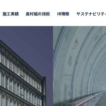
施工実績
奥村組の技術
IR情報
サステナビリテ
ティ
価証券報告書・
営理念・企業行動規範
築技術
値創造プロセス
ャリア採用
会社概要
環境技術
その他開示情報
ESG/SDGsについて
インターンシップ
半期（半期）報告書
イバーシティ・エクイティ
業所一覧
主総会
CMギャラリー
株主通信
DX戦略
インクルージョン
CFDの枠組みに基づく
単元未満株式の
価情報リンク
候関連の情報開示
買取請求について