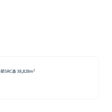
2
部SRC造 38,828m