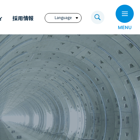
ィ
採用情報
Language
日本語
English
繁體中文
ビジョン
奥村組技術研究所
電子公告
奥村組のイノベーション
福利厚生サイト
アニュアル・レポート
奥村組の歩み
コーポレートレポート
（英文）
ディスクロージャー
ポリシー