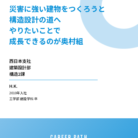
災害に強い建物をつくろうと
構造設計の道へ
やりたいことで
成長できるのが奥村組
西日本支社
建築設計部
構造2課
H.K.
2010年入社
工学部 建設学科 卒
CAREER PATH