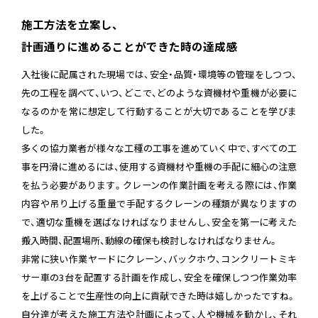
施工方法を立案し、
計画通りに進めることができた時の達成感
入社後に配属された現場では、安全・品質・環境等の管理をしつつ、
先の工程を調べて、いつ、どこで、どのような資機材や重機が必要に
なるのかを常に想定して行動することが大切であることを学びま
した。
多くの協力業者が様々な工種の工事を進めていく中で、すべての工
事を円滑に進めるには、使用する資機材や重機の手配に細心の注意
を払う必要があります。クレーンの作業計画を考える際には、作業
内容や吊り上げる重量で手配するクレーンの種類が異なりますの
で、適切な重機を選ばなければなりませんし、安全を第一に考えた
搬入時間、配置場所、動線の確保も検討しなければなりません。
非常に狭い作業ヤードにクレーン、バックホウ、コンクリートミキ
サー車の3台を配置する計画を作成し、安全を確保しつつ作業効率
を上げることで生産性の向上に貢献できた時は嬉しかったですね。
自分達が考えた施工方法や計画によって、人や機械を動かし、それ