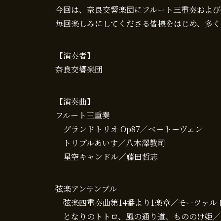
今回は、奈良交響楽団にフルート三重奏および
毎回楽しみにしてくださる皆様をはじめ、多く
【演奏者】
奈良交響楽団
【演奏曲】
フルート三重奏
グランドトリオ Op87／ベートーヴェン
トリプルあいす／八木澤教司
星空キャンドル／藤田哲志
弦楽アンサンブル
弦楽四重奏曲第14番より1楽章／モーツァル
となりのトトロ、風の通り道、もののけ姫／